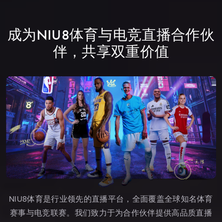
成为NIU8体育与电竞直播合作伙
伴，共享双重价值
NIU8体育是行业领先的直播平台，全面覆盖全球知名体育
赛事与电竞联赛。我们致力于为合作伙伴提供高品质直播